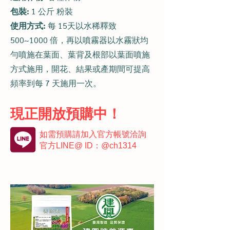
包裝:
1 公斤 粉裝
使用方式:
每 15天以水稀釋致
500~1000 倍，再以噴霧器以水霧狀均
勻噴施在葉面、葉背及根部以葉面噴施
方式施用，開花、結果或產期間可提高
頻率到每 7 天施用一次。
​現正
開放預購中！
如需預購請加入官方帳號洽詢
官方
LINE@ ID：
@ch1314