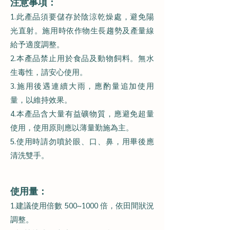
注意事
項：
1.此產品須要儲存於陰涼乾燥處，避免陽
光直射。施用時依作物生長趨勢及產量線
給予適度調整。
2.本產品禁止用於食品及動物飼料。無水
生毒性，請安心使用。
3.施用後遇連續大雨，應酌量追加使用
量，以維持效果。
4.本產品含大量有益礦物質，應避免超量
使用，使用原則應以薄量勤施為主。
5.使用時請勿噴於眼、口
​、
鼻，用畢後應
清洗雙手。
使用量：
1.建議使用倍數 500~1000 倍，依田間狀況
調整。