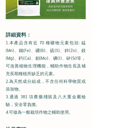
詳細資料：
1.本產品含有近 70 種礦物元素包括: 錳
(Mn)、鐵(Fe)、硼(B)、硫(S)、鋅(Zn)、鎂
(Mg)、鈣(Ca)、鉬(Mo)、碘(I)、矽(Si)等，
可改善植物生理機能，輔助作物生長及補
充長期種植所缺乏的元素。
2.為天然成分組成，不含任何科學物質或
添加物。
3.通過 381 項農藥殘留及八大重金屬檢
驗，安全零負擔。
4.可做為一般栽培作物之輔助使用。