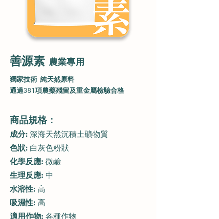
善源素
農業專
用
獨家技術 純天然原料
​通過381項農藥殘留及重金屬檢驗合格
商品規格：
成分:
深海天然沉積土礦物質
色狀:
白灰色粉狀
化學反應:
微鹼
生理反應:
中
水溶性:
高
吸濕性:
高
適用作物:
各種作物