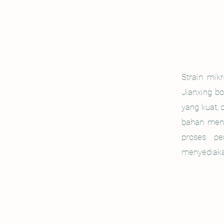
Strain mik
Jianxing bo
yang kuat, 
bahan ment
proses pe
menyediaka