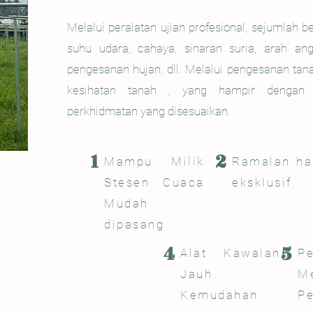
Melalui peralatan ujian profesional, sejumlah 
suhu udara, cahaya, sinaran suria, arah ang
pengesanan hujan, dll. Melalui pengesanan tana
kesihatan tanah , yang hampir dengan P
perkhidmatan yang disesuaikan.
1
2
Mampu Milik
Ramalan ha
Stesen Cuaca
eksklusif
Mudah
dipasang
4
5
Alat Kawalan
P
Jauh
Me
Kemudahan
Pe