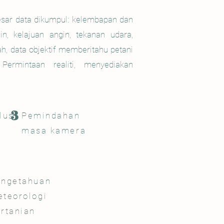
besar data dikumpul: kelembapan dan
in, kelajuan angin, tekanan udara,
h, data objektif memberitahu petani
ermintaan realiti, menyediakan
3
lus
Pemindahan
masa kamera
engetahuan
teorologi
rtanian