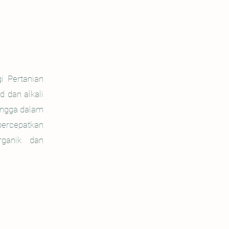
i Pertanian
d dan alkali
rangga dalam
percepatkan
rganik dan